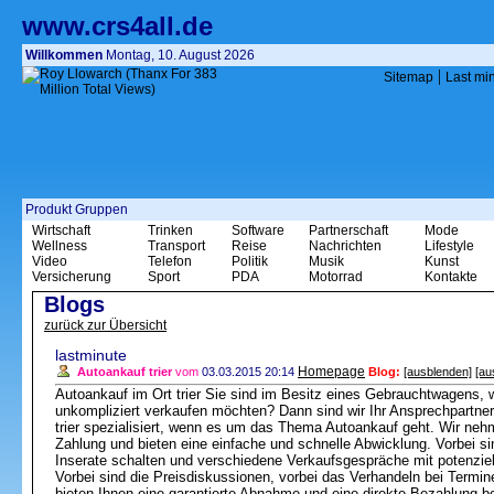
www.crs4all.de
Willkommen
Montag, 10. August 2026
|
Sitemap
Last mi
Produkt Gruppen
Wirtschaft
Trinken
Software
Partnerschaft
Mode
Wellness
Transport
Reise
Nachrichten
Lifestyle
Video
Telefon
Politik
Musik
Kunst
Versicherung
Sport
PDA
Motorrad
Kontakte
Blogs
zurück zur Übersicht
lastminute
Homepage
Autoankauf trier
vom
03.03.2015 20:14
Blog:
[ausblenden]
[au
Autoankauf im Ort trier Sie sind im Besitz eines Gebrauchtwagens, 
unkompliziert verkaufen möchten? Dann sind wir Ihr Ansprechpartner
trier spezialisiert, wenn es um das Thema Autoankauf geht. Wir neh
Zahlung und bieten eine einfache und schnelle Abwicklung. Vorbei si
Inserate schalten und verschiedene Verkaufsgespräche mit potenzie
Vorbei sind die Preisdiskussionen, vorbei das Verhandeln bei Termi
bieten Ihnen eine garantierte Abnahme und eine direkte Bezahlung b