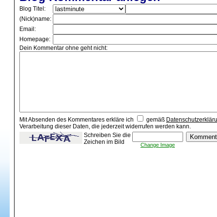
Blog Titel:
(Nick)name:
Email:
Homepage:
Dein Kommentar ohne geht nicht:
Mit Absenden des Kommentares erkläre ich
gemäß
Datenschutzerklär
Verarbeitung dieser Daten, die jederzeit widerrufen werden kann.
Schreiben Sie die
Zeichen im Bild
Change Image