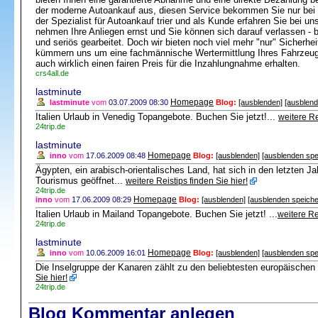
der moderne Autoankauf aus, diesen Service bekommen Sie nur bei un
der Spezialist für Autoankauf trier und als Kunde erfahren Sie bei u
nehmen Ihre Anliegen ernst und Sie können sich darauf verlassen - b
und seriös gearbeitet. Doch wir bieten noch viel mehr "nur" Sicherhe
kümmern uns um eine fachmännische Wertermittlung Ihres Fahrzeu
auch wirklich einen fairen Preis für die Inzahlungnahme erhalten.
crs4all.de
lastminute
Homepage
lastminute
vom
03.07.2009 08:30
Blog:
[ausblenden]
[ausblend
Italien Urlaub in Venedig Topangebote. Buchen Sie jetzt!...
weitere Re
24trip.de
lastminute
Homepage
inno
vom
17.06.2009 08:48
Blog:
[ausblenden]
[ausblenden spe
Ägypten, ein arabisch-orientalisches Land, hat sich in den letzten 
Tourismus geöffnet...
weitere Reistips finden Sie hier!
24trip.de
Homepage
inno
vom
17.06.2009 08:29
Blog:
[ausblenden]
[ausblenden speiche
Italien Urlaub in Mailand Topangebote. Buchen Sie jetzt! ...
weitere Re
24trip.de
lastminute
Homepage
inno
vom
10.06.2009 16:01
Blog:
[ausblenden]
[ausblenden spe
Die Inselgruppe der Kanaren zählt zu den beliebtesten europäischen 
Sie hier!
24trip.de
Blog Kommentar anlegen