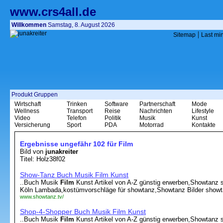
www.crs4all.de
Willkommen
Samstag, 8. August 2026
|
Sitemap
Last mi
Produkt Gruppen
Wirtschaft
Trinken
Software
Partnerschaft
Mode
Wellness
Transport
Reise
Nachrichten
Lifestyle
Video
Telefon
Politik
Musik
Kunst
Versicherung
Sport
PDA
Motorrad
Kontakte
Ergebnisse ungefähr 102 für Film
Bild von
junakreiter
Titel: Holz38f02
Show-Tanz Buch Musik Film Kunst
..Buch Musik
Film
Kunst Artikel von A-Z günstig erwerben,Showtanz 
Köln Lambada,kostümvorschläge für showtanz,Showtanz Bilder showtan
www.showtanz.tv/
Shop-4-Shopper Buch Musik Film Kunst
..Buch Musik
Film
Kunst Artikel von A-Z günstig erwerben,Showtanz 