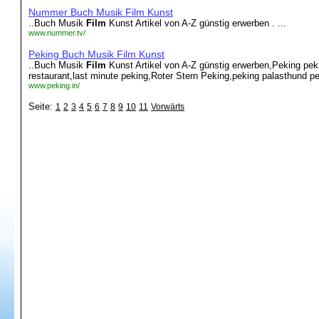
Nummer Buch Musik Film Kunst
..Buch Musik
Film
Kunst Artikel von A-Z günstig erwerben . ...
www.nummer.tv/
Peking Buch Musik Film Kunst
..Buch Musik
Film
Kunst Artikel von A-Z günstig erwerben,Peking pek
restaurant,last minute peking,Roter Stern Peking,peking palasthund pe
www.peking.in/
Seite:
1
2
3
4
5
6
7
8
9
10
11
Vorwärts