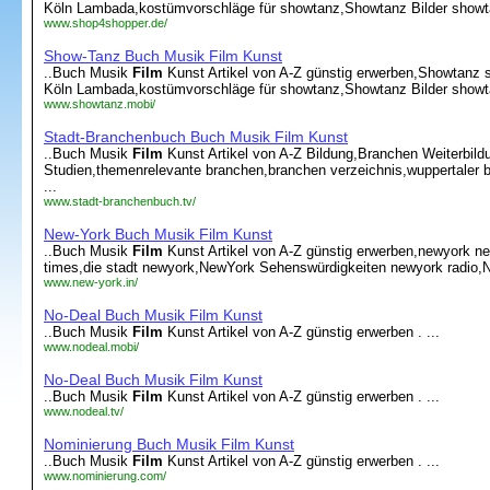
Köln Lambada,kostümvorschläge für showtanz,Showtanz Bilder showtan
www.shop4shopper.de/
Show-Tanz Buch Musik Film Kunst
..Buch Musik
Film
Kunst Artikel von A-Z günstig erwerben,Showtanz 
Köln Lambada,kostümvorschläge für showtanz,Showtanz Bilder showtan
www.showtanz.mobi/
Stadt-Branchenbuch Buch Musik Film Kunst
..Buch Musik
Film
Kunst Artikel von A-Z Bildung,Branchen Weiterbild
Studien,themenrelevante branchen,branchen verzeichnis,wuppertaler b
...
www.stadt-branchenbuch.tv/
New-York Buch Musik Film Kunst
..Buch Musik
Film
Kunst Artikel von A-Z günstig erwerben,newyork n
times,die stadt newyork,NewYork Sehenswürdigkeiten newyork radio,N
www.new-york.in/
No-Deal Buch Musik Film Kunst
..Buch Musik
Film
Kunst Artikel von A-Z günstig erwerben . ...
www.nodeal.mobi/
No-Deal Buch Musik Film Kunst
..Buch Musik
Film
Kunst Artikel von A-Z günstig erwerben . ...
www.nodeal.tv/
Nominierung Buch Musik Film Kunst
..Buch Musik
Film
Kunst Artikel von A-Z günstig erwerben . ...
www.nominierung.com/