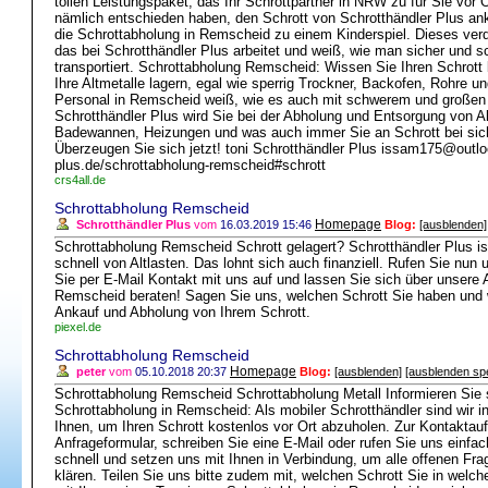
tollen Leistungspaket, das Ihr Schrottpartner in NRW zu für Sie vor O
nämlich entschieden haben, den Schrott von Schrotthändler Plus an
die Schrottabholung in Remscheid zu einem Kinderspiel. Dieses ve
das bei Schrotthändler Plus arbeitet und weiß, wie man sicher und s
transportiert. Schrottabholung Remscheid: Wissen Sie Ihren Schrott
Ihre Altmetalle lagern, egal wie sperrig Trockner, Backofen, Rohre 
Personal in Remscheid weiß, wie es auch mit schwerem und große
Schrotthändler Plus wird Sie bei der Abholung und Entsorgung von Al
Badewannen, Heizungen und was auch immer Sie an Schrott bei sich
Überzeugen Sie sich jetzt! toni Schrotthändler Plus issam175@outlo
plus.de/schrottabholung-remscheid#schrott
crs4all.de
Schrottabholung Remscheid
Homepage
Schrotthändler Plus
vom
16.03.2019 15:46
Blog:
[ausblenden]
Schrottabholung Remscheid Schrott gelagert? Schrotthändler Plus ist 
schnell von Altlasten. Das lohnt sich auch finanziell. Rufen Sie nu
Sie per E-Mail Kontakt mit uns auf und lassen Sie sich über unsere 
Remscheid beraten! Sagen Sie uns, welchen Schrott Sie haben und 
Ankauf und Abholung von Ihrem Schrott.
piexel.de
Schrottabholung Remscheid
Homepage
peter
vom
05.10.2018 20:37
Blog:
[ausblenden]
[ausblenden sp
Schrottabholung Remscheid Schrottabholung Metall Informieren Sie 
Schrottabholung in Remscheid: Als mobiler Schrotthändler sind wir
Ihnen, um Ihren Schrott kostenlos vor Ort abzuholen. Zur Kontakt
Anfrageformular, schreiben Sie eine E-Mail oder rufen Sie uns einfac
schnell und setzen uns mit Ihnen in Verbindung, um alle offenen Fra
klären. Teilen Sie uns bitte zudem mit, welchen Schrott Sie in wel