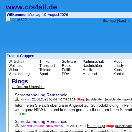
www.crs4all.de
Willkommen
Montag, 10. August 2026
|
Sitemap
Last mi
Produkt Gruppen
Wirtschaft
Trinken
Software
Partnerschaft
Mode
Wellness
Transport
Reise
Nachrichten
Lifestyle
Video
Telefon
Politik
Musik
Kunst
Versicherung
Sport
PDA
Motorrad
Kontakte
Blogs
zurück zur Übersicht
Schrottabholung Remscheid
Homepage
ali
vom
22.08.2021 00:04
Blog:
[ausblenden]
[ausblenden speic
Informieren Sie sich über unser Angebot zur Schrottabholung in Rems
wir in ganz NRW tätig und kommen gerne zu Ihnen, um Ihren Schrott
crs1.de
Schrottabholung Remscheid
Homepage
Schrott-Ankauf-NRW
vom
01.05.2021 14:01
Blog:
[ausblenden
Informieren Sie sich über unser Angebot zur Schrottabholung in Rems