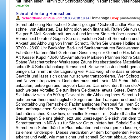
mit Ihnen einen Termin zur Schrottabholung in Remscheid vereinbar
piexel.de
Schrottabholung Remscheid
Homepage
Schrotthändler Plus
vom
10.08.2018 19:14
Blog:
[ausblenden]
Schrottabholung Remscheid Schrott gelagert? Schrotthändler Plus ist 
schnell von Altlasten. Das lohnt sich auch finanziell. Rufen Sie nu
Sie per E-Mail Kontakt mit uns auf und lassen Sie sich über unsere 
Remscheid beraten! Sagen Sie uns, welchen Schrott Sie haben und 
Ankauf und Abholung von Ihrem Schrott. Rufen Sie unsere Hotline 
07:00 - 23:00 Uhr Backöfen Bad- und Sanitärarmaturen Badewannen
Fahrräder Gartenmöbel Gartentore Geschirrspüler Getriebe Heizkörper
Art Kessel Kupol 40x40 MS-Armaturen Markisen Pfannen Rohre Stah
Späne Wäschetrockner Werkzeuge Zäune hitzebeständige Materialien
schrott5-4 Schrottabholung Remscheid: Schwere Lasten leicht gemach
bringen. Er nimmt in der Lagerung viel Platz weg, ohne dass er etwa
Gewicht und lässt sich daher nur schwer transportieren. Wer Schrott n
und Nerven strapazieren. Doch das muss nicht sein. Mit Schrotthändl
ankaufen, entsorgen und recyceln lassen. Das erleichtert Ihnen die A
auch weitere Vorteile: Sie tun Ihrem Geldbeutel etwas Gutes. Denn d
Sie lukrativ sein. Ab 500kg Gewicht ist die Abholung Ihres Schrotts 
nehmen wir Ihnen noch jegliche Sorgen um den Transport und auch D
Schrottabholung Remscheid: Fachmännisches Personal für Ihren Sch
dem umfangreichen Servicepaket Ihrer Schrotthändler Plus und ford
fachmännisches Know-how, schneller Service – mit Schrotthändler Pl
Beauftragen Sie uns gleich jetzt und überzeugen Sie sich von dem to
Schrottpartner in NRW zu für Sie vor Ort zu bieten hat. Sobald Sie 
Schrott von Schrotthändler Plus ankaufen und entsorgen zu lassen, 
zu einem Kinderspiel. Dieses verdanken wir dem kompetenten Person
arbeitet und weiß, wie man sicher und schnell Schrott abbaut, demont