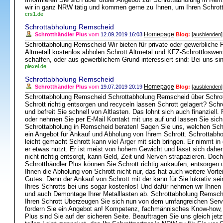
wir in ganz NRW tätig und kommen gerne zu Ihnen, um Ihren Schrott
crs1.de
Schrottabholung Remscheid
Homepage
Schrotthändler Plus
vom
12.09.2019 16:03
Blog:
[ausblenden]
Schrottabholung Remscheid Wir bieten für private oder gewerbliche 
Altmetall kostenlos abholen Schrott Altmetal und KFZ-Schrottlosw
schaffen, oder aus gewerblichem Grund interessiert sind: Bei uns sin
piexel.de
Schrottabholung Remscheid
Homepage
Schrotthändler Plus
vom
19.07.2019 20:19
Blog:
[ausblenden]
Schrottabholung Remscheid Schrottabholung Remscheid über Schrott
Schrott richtig entsorgen und recyceln lassen Schrott gelagert? Schro
und befreit Sie schnell von Altlasten. Das lohnt sich auch finanziel
oder nehmen Sie per E-Mail Kontakt mit uns auf und lassen Sie sic
Schrottabholung in Remscheid beraten! Sagen Sie uns, welchen Sch
ein Angebot für Ankauf und Abholung von Ihrem Schrott. Schrottab
leicht gemacht Schrott kann viel Ärger mit sich bringen. Er nimmt in
er etwas nützt. Er ist meist von hohem Gewicht und lässt sich daher
nicht richtig entsorgt, kann Geld, Zeit und Nerven strapazieren. Doc
Schrotthändler Plus können Sie Schrott richtig ankaufen, entsorgen u
Ihnen die Abholung von Schrott nicht nur, das hat auch weitere Vorte
Gutes. Denn der Ankauf von Schrott mit der kann für Sie lukrativ se
Ihres Schrotts bei uns sogar kostenlos! Und dafür nehmen wir Ihnen
und auch Demontage Ihrer Metalllasten ab. Schrottabholung Remsch
Ihren Schrott Überzeugen Sie sich nun von dem umfangreichen Servi
fordern Sie ein Angebot an! Kompetenz, fachmännisches Know-how, s
Plus sind Sie auf der sicheren Seite. Beauftragen Sie uns gleich je