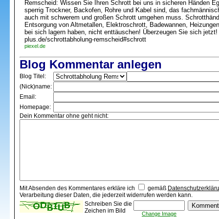
Remscheid: Wissen Sie Ihren Schrott bei uns in sicheren Händen Egal
sperrig Trockner, Backofen, Rohre und Kabel sind, das fachmännisc
auch mit schwerem und großen Schrott umgehen muss. Schrotthändle
Entsorgung von Altmetallen, Elektroschrott, Badewannen, Heizunge
bei sich lagern haben, nicht enttäuschen! Überzeugen Sie sich jetzt!
plus.de/schrottabholung-remscheid#schrott
piexel.de
Blog Kommentar anlegen
Blog Titel:
(Nick)name:
Email:
Homepage:
Dein Kommentar ohne geht nicht:
Mit Absenden des Kommentares erkläre ich
gemäß
Datenschutzerklär
Verarbeitung dieser Daten, die jederzeit widerrufen werden kann.
Schreiben Sie die
Zeichen im Bild
Change Image