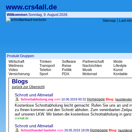
www.crs4all.de
Willkommen
Sonntag, 9. August 2026
|
Sitemap
Last mi
Produkt Gruppen
Wirtschaft
Trinken
Software
Partnerschaft
Mode
Wellness
Transport
Reise
Nachrichten
Lifestyle
Video
Telefon
Politik
Musik
Kunst
Versicherung
Sport
PDA
Motorrad
Kontakte
Blogs
zurück zur Übersicht
Schrott und Altmetall
Homepage
Schrottabholung.org
vom
10.06.2019 00:32
Blog:
[ausblenden
Kostenlose Schrottabholung leicht gemacht: Rufen Sie uns an und 
zu Ihnen kommen und den Schrott abholen. Zum vereinbarten Zeitpunk
auf unseren LKW. Wir bieten die kostenlose Schrottabholung in gan
crs4all.de
Schrott und Altmetall
Homepage
Schrotthandel Iserlohn
vom
29.05.2019 18:09
Blog:
[ausblend