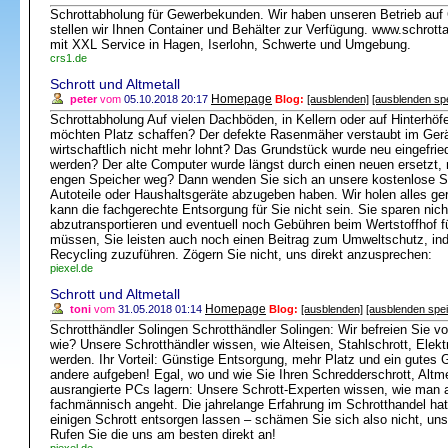
Schrottabholung für Gewerbekunden. Wir haben unseren Betrieb auf
stellen wir Ihnen Container und Behälter zur Verfügung. www.schrotta
mit XXL Service in Hagen, Iserlohn, Schwerte und Umgebung.
crs1.de
Schrott und Altmetall
Homepage
peter
vom
05.10.2018 20:17
Blog:
[ausblenden]
[ausblenden sp
Schrottabholung Auf vielen Dachböden, in Kellern oder auf Hinterhöf
möchten Platz schaffen? Der defekte Rasenmäher verstaubt im Gerä
wirtschaftlich nicht mehr lohnt? Das Grundstück wurde neu eingefrie
werden? Der alte Computer wurde längst durch einen neuen ersetzt,
engen Speicher weg? Dann wenden Sie sich an unsere kostenlose Sc
Autoteile oder Haushaltsgeräte abzugeben haben. Wir holen alles ge
kann die fachgerechte Entsorgung für Sie nicht sein. Sie sparen nicht
abzutransportieren und eventuell noch Gebühren beim Wertstoffhof fü
müssen, Sie leisten auch noch einen Beitrag zum Umweltschutz, in
Recycling zuzuführen. Zögern Sie nicht, uns direkt anzusprechen:
piexel.de
Schrott und Altmetall
Homepage
toni
vom
31.05.2018 01:14
Blog:
[ausblenden]
[ausblenden spe
Schrotthändler Solingen Schrotthändler Solingen: Wir befreien Sie vo
wie? Unsere Schrotthändler wissen, wie Alteisen, Stahlschrott, Elektr
werden. Ihr Vorteil: Günstige Entsorgung, mehr Platz und ein gute
andere aufgeben! Egal, wo und wie Sie Ihren Schredderschrott, Altme
ausrangierte PCs lagern: Unsere Schrott-Experten wissen, wie man a
fachmännisch angeht. Die jahrelange Erfahrung im Schrotthandel hat
einigen Schrott entsorgen lassen – schämen Sie sich also nicht, uns
Rufen Sie die uns am besten direkt an!