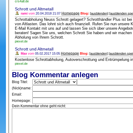
crs4all.de
Schrott und Altmetall
Homepage
rami
vom
20.04.2018 21:07
Blog:
[ausblenden]
[ausblenden spe
Schrottabholung Neuss Schrott gelagert? Schrotthändler Plus ist bei 
von Altlasten. Das lohnt sich auch finanziell. Rufen Sie nun unsere
E-Mail Kontakt mit uns auf und lassen Sie sich über unsere Angebot
beraten! Sagen Sie uns, welchen Schrott Sie haben und wir machen 
Abholung von Ihrem Schrott.
piexel.de
Schrott und Altmetall
Homepage
Max
vom
05.02.2017 15:05
Blog:
[ausblenden]
[ausblenden spe
Kostenlose Schrottabholung, Autoverschrottung und Entrümpelung in
piexel.de
Blog Kommentar anlegen
Blog Titel:
(Nick)name:
Email:
Homepage:
Dein Kommentar ohne geht nicht: