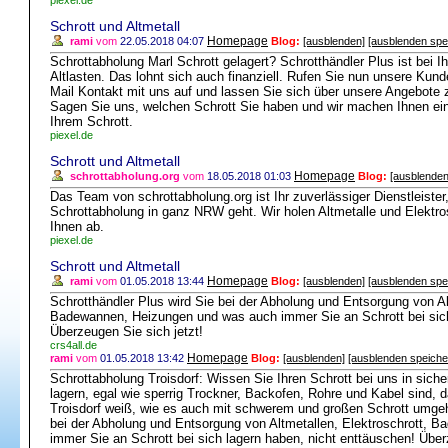
piexel.de
Schrott und Altmetall
Homepage
rami
vom
22.05.2018 04:07
Blog:
[ausblenden]
[ausblenden spe
Schrottabholung Marl Schrott gelagert? Schrotthändler Plus ist bei Ih
Altlasten. Das lohnt sich auch finanziell. Rufen Sie nun unsere Kun
Mail Kontakt mit uns auf und lassen Sie sich über unsere Angebote z
Sagen Sie uns, welchen Schrott Sie haben und wir machen Ihnen ei
Ihrem Schrott.
piexel.de
Schrott und Altmetall
Homepage
schrottabholung.org
vom
18.05.2018 01:03
Blog:
[ausblenden
Das Team von schrottabholung.org ist Ihr zuverlässiger Dienstleist
Schrottabholung in ganz NRW geht. Wir holen Altmetalle und Elektros
Ihnen ab.
piexel.de
Schrott und Altmetall
Homepage
rami
vom
01.05.2018 13:44
Blog:
[ausblenden]
[ausblenden spe
Schrotthändler Plus wird Sie bei der Abholung und Entsorgung von Al
Badewannen, Heizungen und was auch immer Sie an Schrott bei sich
Überzeugen Sie sich jetzt!
crs4all.de
Homepage
rami
vom
01.05.2018 13:42
Blog:
[ausblenden]
[ausblenden speiche
Schrottabholung Troisdorf: Wissen Sie Ihren Schrott bei uns in sich
lagern, egal wie sperrig Trockner, Backofen, Rohre und Kabel sind,
Troisdorf weiß, wie es auch mit schwerem und großen Schrott umgeh
bei der Abholung und Entsorgung von Altmetallen, Elektroschrott,
immer Sie an Schrott bei sich lagern haben, nicht enttäuschen! Über