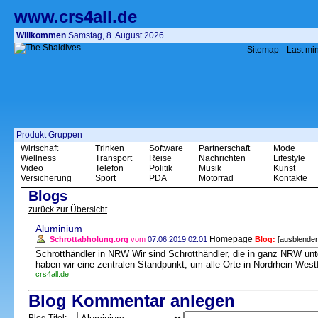
www.crs4all.de
Willkommen
Samstag, 8. August 2026
|
Sitemap
Last mi
Produkt Gruppen
Wirtschaft
Trinken
Software
Partnerschaft
Mode
Wellness
Transport
Reise
Nachrichten
Lifestyle
Video
Telefon
Politik
Musik
Kunst
Versicherung
Sport
PDA
Motorrad
Kontakte
Blogs
zurück zur Übersicht
Aluminium
Homepage
Schrottabholung.org
vom
07.06.2019 02:01
Blog:
[ausblenden
Schrotthändler in NRW Wir sind Schrotthändler, die in ganz NRW unt
haben wir eine zentralen Standpunkt, um alle Orte in Nordrhein-West
crs4all.de
Blog Kommentar anlegen