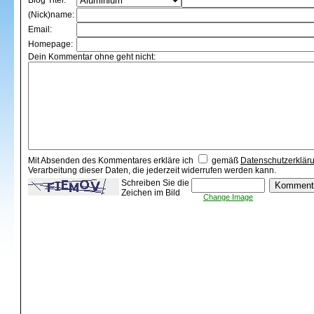
Blog Titel:
(Nick)name:
Email:
Homepage:
Dein Kommentar ohne geht nicht:
Mit Absenden des Kommentares erkläre ich
gemäß
Datenschutzerklär
Verarbeitung dieser Daten, die jederzeit widerrufen werden kann.
Schreiben Sie die
Zeichen im Bild
Change Image