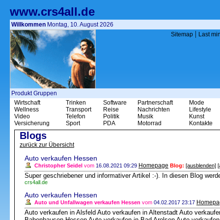
www.crs4all.de
Willkommen
Montag, 10. August 2026
|
Sitemap
Last mi
Produkt Gruppen
Wirtschaft
Trinken
Software
Partnerschaft
Mode
Wellness
Transport
Reise
Nachrichten
Lifestyle
Video
Telefon
Politik
Musik
Kunst
Versicherung
Sport
PDA
Motorrad
Kontakte
Blogs
zurück zur Übersicht
Auto verkaufen Hessen
Homepage
Christopher Seidel
vom
16.08.2021 09:29
Blog:
[ausblenden]
Super geschriebener und informativer Artikel :-). In diesen Blog werd
crs4all.de
Auto verkaufen Hessen
Homepa
Auto und Unfallwagen verkaufen Hessen
vom
04.02.2017 23:17
Auto verkaufen in Alsfeld Auto verkaufen in Altenstadt Auto verkaufe
Babenhausen Hessen Auto verkaufen in Bad Arolsen Auto verkaufen