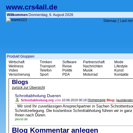
www.crs4all.de
Willkommen
Donnerstag, 6. August 2026
|
Sitemap
Last mi
Produkt Gruppen
Wirtschaft
Trinken
Software
Partnerschaft
Mode
Wellness
Transport
Reise
Nachrichten
Lifestyle
Video
Telefon
Politik
Musik
Kunst
Versicherung
Sport
PDA
Motorrad
Kontakte
Blogs
zurück zur Übersicht
Schrottabholung Dueren
Homepage
Schrottabholung.org
vom
10.06.2019 00:18
Blog:
[ausblenden
. Wir sind Ihr zuverlässigen Ansprechpartner in Sachen Schrottentso
Schrottzerlegung. Die kostenlose Schrottabholung führen wir in g
Ihnen nach Düren.
piexel.de
Blog Kommentar anlegen