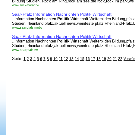
Bildung Studien, Rock am Ring,rock am see,the rock,rock im park,we wi
www.rockevent.tv/
Saar-Pfalz Information Nachrichten Politik Wirtschaft
..Information Nachrichten
Politik
Wirtschaft Weiterbilden Bildung,pfal
Studien, rheinland pfalz,aktuell news,weinfeste pfalz,Rheinland-Pfalz
www.saarpfalz.mobi/
Saar-Pfalz Information Nachrichten Politik Wirtschaft
..Information Nachrichten
Politik
Wirtschaft Weiterbilden Bildung,pfal
Studien, rheinland pfalz,aktuell news,weinfeste pfalz,Rheinland-Pfalz
www.saarpfalz.tv/
Seite:
1
2
3
4
5
6
7
8
9
10
11
12
13
14
15
16
17
18
19
20
21
22
Vorwär