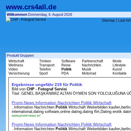
www.crs4all.de
Willkommen
Donnerstag, 6. August 2026
|
Sitemap
Last mi
Produkt Gruppen
Wirtschaft
Trinken
Software
Partnerschaft
Mode
Wellness
Transport
Reise
Nachrichten
Lifestyle
Video
Telefon
Politik
Musik
Kunst
Versicherung
Sport
PDA
Motorrad
Kontakte
Ergebnisse ungefähr 219 für Politik
Bild von
CHP - Fotograf Servisi
Titel: GENEL BAŞKANIMIZ ALTAN ÖYMEN SON YOLCULUĞUNA UĞ
Promi-News Information Nachrichten Politik Wirtschaft
..Information Nachrichten
Politik
Wirtschaft Weiterbilden kaufen,berlin
international,dating software,online dating,dating flirt,Dating erotik da
www.promi-news.tv/
Promi-News Information Nachrichten Politik Wirtschaft
..Information Nachrichten
Politik
Wirtschaft Weiterbilden kaufen,berlin