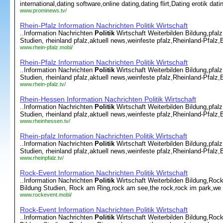
international,dating software,online dating,dating flirt,Dating erotik da
www.prominews.tv/
Rhein-Pfalz Information Nachrichten Politik Wirtschaft
..Information Nachrichten
Politik
Wirtschaft Weiterbilden Bildung,pfal
Studien, rheinland pfalz,aktuell news,weinfeste pfalz,Rheinland-Pfalz
www.rhein-pfalz.mobi/
Rhein-Pfalz Information Nachrichten Politik Wirtschaft
..Information Nachrichten
Politik
Wirtschaft Weiterbilden Bildung,pfal
Studien, rheinland pfalz,aktuell news,weinfeste pfalz,Rheinland-Pfalz
www.rhein-pfalz.tv/
Rhein-Hessen Information Nachrichten Politik Wirtschaft
..Information Nachrichten
Politik
Wirtschaft Weiterbilden Bildung,pfal
Studien, rheinland pfalz,aktuell news,weinfeste pfalz,Rheinland-Pfalz
www.rheinhessen.tv/
Rhein-pfalz Information Nachrichten Politik Wirtschaft
..Information Nachrichten
Politik
Wirtschaft Weiterbilden Bildung,pfal
Studien, rheinland pfalz,aktuell news,weinfeste pfalz,Rheinland-Pfalz
www.rheinpfalz.tv/
Rock-Event Information Nachrichten Politik Wirtschaft
..Information Nachrichten
Politik
Wirtschaft Weiterbilden Bildung,Roc
Bildung Studien, Rock am Ring,rock am see,the rock,rock im park,we wi
www.rockevent.mobi/
Rock-Event Information Nachrichten Politik Wirtschaft
..Information Nachrichten
Politik
Wirtschaft Weiterbilden Bildung,Roc