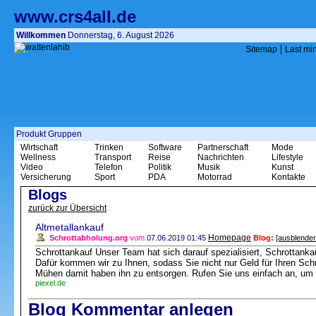
www.crs4all.de
Willkommen
Donnerstag, 6. August 2026
|
Sitemap
Last mi
Produkt Gruppen
Wirtschaft
Trinken
Software
Partnerschaft
Mode
Wellness
Transport
Reise
Nachrichten
Lifestyle
Video
Telefon
Politik
Musik
Kunst
Versicherung
Sport
PDA
Motorrad
Kontakte
Blogs
zurück zur Übersicht
Altmetallankauf
Homepage
Schrottabholung.org
vom
07.06.2019 01:45
Blog:
[ausblenden
Schrottankauf Unser Team hat sich darauf spezialisiert, Schrottanka
Dafür kommen wir zu Ihnen, sodass Sie nicht nur Geld für Ihren Schr
Mühen damit haben ihn zu entsorgen. Rufen Sie uns einfach an, um 
piexel.de
Blog Kommentar anlegen