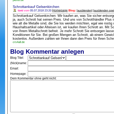
piexel.de
Schrottankauf Gelsenkirchen
Homepage
toni
vom
05.07.2018 23:20
Blog:
[ausblenden]
[ausblenden spe
Schrottankauf Gelsenkirchen: Wir kaufen an, was Sie sicher entsor
ja, auch Schrott hat seinen Preis. Und uns von Schrotthändler Plus i
wie alt die Metalle sind, die Sie los werden möchten, egal wie rostig
Haushaltsartikel oder Alteisen ist, wir kaufen Ihren Schrott an. Mit
von Ihrem Metallschrott befreit. Je mehr Schrott Sie entsorgen lass
Konditionen für Sie. Bei großen Mengen an Schrott, ab einem Gewich
kostenlos. Außerdem zahlen wir Ihnen dann den Preis für Ihren Schro
crs4all.de
Blog Kommentar anlegen
Blog Titel:
(Nick)name:
Email:
Homepage:
Dein Kommentar ohne geht nicht: