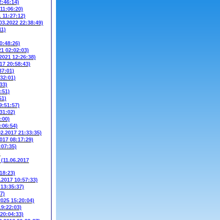
2:46:14)
 11:06:20)
1 11:27:12)
03.2022 22:38:49)
11)
0:48:26)
21 02:02:03)
.2021 12:26:38)
17 20:58:43)
37:01)
:32:01)
33)
:51)
51)
9:51:57)
31:02)
:00)
:06:54)
02.2017 21:33:35)
2017 08:17:29)
:07:35)
)
W
(11.06.2017
18:23)
.2017 10:57:33)
 13:35:37)
7)
2025 15:20:04)
19:22:03)
 20:04:33)