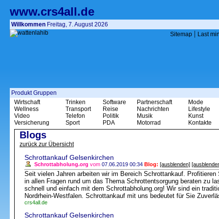
www.crs4all.de
Willkommen
Freitag, 7. August 2026
|
Sitemap
Last mi
Produkt Gruppen
Wirtschaft
Trinken
Software
Partnerschaft
Mode
Wellness
Transport
Reise
Nachrichten
Lifestyle
Video
Telefon
Politik
Musik
Kunst
Versicherung
Sport
PDA
Motorrad
Kontakte
Blogs
zurück zur Übersicht
Schrottankauf Gelsenkirchen
Schrottabholung.org
vom
07.06.2019 00:34
Blog:
[ausblenden]
[ausblende
Seit vielen Jahren arbeiten wir im Bereich Schrottankauf. Profitiere
in allen Fragen rund um das Thema Schrottentsorgung beraten zu la
schnell und einfach mit dem Schrottabholung.org! Wir sind ein tradi
Nordrhein-Westfalen. Schrottankauf mit uns bedeutet für Sie Zuverlä
crs4all.de
Schrottankauf Gelsenkirchen