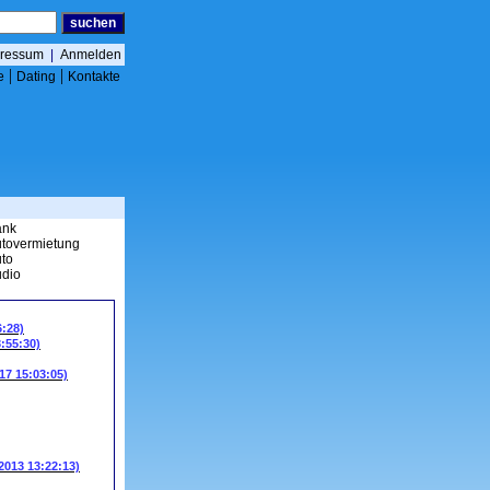
ressum
|
Anmelden
|
|
e
Dating
Kontakte
ank
tovermietung
to
dio
6:28)
3:55:30)
17 15:03:05)
.2013 13:22:13)