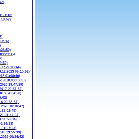
42)
1:21:18)
:18:57)
7)
33:26)
)
:26:50)
 09:29:35)
7)
9:50)
017 21:00:44)
3.12.2023 05:10:52)
018 01:08:40)
2.2018 08:18:10)
.2020 19:47:19)
.2017 09:57:32)
2018 04:04:28)
5:02)
18 09:38:37)
3.2020 16:16:47)
1 23:02:45)
021 01:44:04)
1 11:59:34)
00:34:33)
1 01:07:23)
2018 19:55:39)
6.2019 00:34:42)