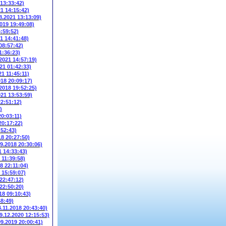
 13:33:42)
21 14:15:42)
8.2021 13:13:09)
2019 19:49:08)
6:59:52)
1 14:41:48)
08:57:42)
1:36:23)
.2021 14:57:19)
21 01:42:33)
21 11:45:11)
018 20:09:17)
.2018 19:52:25)
021 13:53:59)
22:51:12)
)
20:03:11)
20:17:22)
:52:43)
18 20:27:50)
09.2018 20:30:06)
1 14:33:43)
 11:39:58)
8 22:11:04)
 15:59:07)
 22:47:12)
 22:50:20)
18 09:10:43)
48:49)
4.11.2018 20:43:40)
9.12.2020 12:15:53)
09.2019 20:00:41)