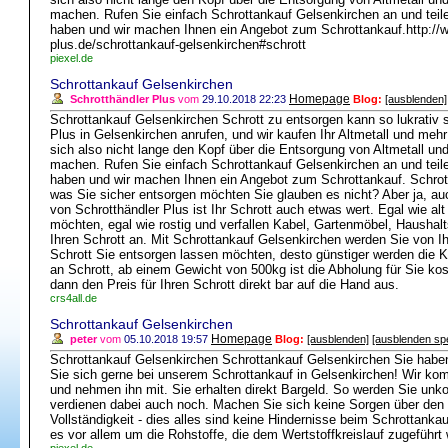
machen. Rufen Sie einfach Schrottankauf Gelsenkirchen an und teile
haben und wir machen Ihnen ein Angebot zum Schrottankauf.http://w
plus.de/schrottankauf-gelsenkirchen#schrott
piexel.de
Schrottankauf Gelsenkirchen
Homepage
Schrotthändler Plus
vom
29.10.2018 22:23
Blog:
[ausblenden]
Schrottankauf Gelsenkirchen Schrott zu entsorgen kann so lukrativ 
Plus in Gelsenkirchen anrufen, und wir kaufen Ihr Altmetall und meh
sich also nicht lange den Kopf über die Entsorgung von Altmetall und
machen. Rufen Sie einfach Schrottankauf Gelsenkirchen an und teile
haben und wir machen Ihnen ein Angebot zum Schrottankauf. Schrot
was Sie sicher entsorgen möchten Sie glauben es nicht? Aber ja, au
von Schrotthändler Plus ist Ihr Schrott auch etwas wert. Egal wie alt
möchten, egal wie rostig und verfallen Kabel, Gartenmöbel, Haushaltsa
Ihren Schrott an. Mit Schrottankauf Gelsenkirchen werden Sie von Ih
Schrott Sie entsorgen lassen möchten, desto günstiger werden die K
an Schrott, ab einem Gewicht von 500kg ist die Abholung für Sie ko
dann den Preis für Ihren Schrott direkt bar auf die Hand aus.
crs4all.de
Schrottankauf Gelsenkirchen
Homepage
peter
vom
05.10.2018 19:57
Blog:
[ausblenden]
[ausblenden sp
Schrottankauf Gelsenkirchen Schrottankauf Gelsenkirchen Sie habe
Sie sich gerne bei unserem Schrottankauf in Gelsenkirchen! Wir ko
und nehmen ihn mit. Sie erhalten direkt Bargeld. So werden Sie unkom
verdienen dabei auch noch. Machen Sie sich keine Sorgen über den Z
Vollständigkeit - dies alles sind keine Hindernisse beim Schrottank
es vor allem um die Rohstoffe, die dem Wertstoffkreislauf zugeführt