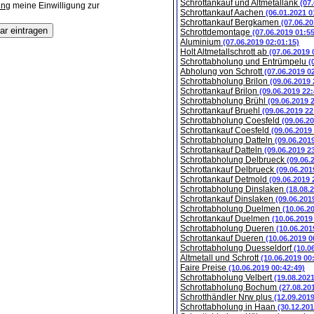
Schrottankauf und Altmetallank
(07
ung
meine Einwilligung zur
Schrottankauf Aachen
(06.01.2021 0
Schrottankauf Bergkamen
(07.06.20
Schrottdemontage
(07.06.2019 01:5
Aluminium
(07.06.2019 02:01:15)
Holt Altmetallschrott ab
(07.06.2019 
Schrottabholung und Entrümpelu
(
Abholung von Schrott
(07.06.2019 0
Schrottabholung Brilon
(09.06.2019 
Schrottankauf Brilon
(09.06.2019 22:
Schrottabholung Brühl
(09.06.2019 
Schrottankauf Bruehl
(09.06.2019 22
Schrottabholung Coesfeld
(09.06.2
Schrottankauf Coesfeld
(09.06.2019
Schrottabholung Datteln
(09.06.201
Schrottankauf Datteln
(09.06.2019 2
Schrottabholung Delbrueck
(09.06.
Schrottankauf Delbrueck
(09.06.201
Schrottankauf Detmold
(09.06.2019 
Schrottabholung Dinslaken
(18.08.
Schrottankauf Dinslaken
(09.06.201
Schrottabholung Duelmen
(10.06.2
Schrottankauf Duelmen
(10.06.2019
Schrottabholung Dueren
(10.06.201
Schrottankauf Dueren
(10.06.2019 0
Schrottabholung Duesseldorf
(10.0
Altmetall und Schrott
(10.06.2019 00
Faire Preise
(10.06.2019 00:42:49)
Schrottabholung Velbert
(19.08.202
Schrottabholung Bochum
(27.08.20
Schrotthändler Nrw plus
(12.09.201
Schrottabholung in Haan
(30.12.201