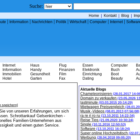
Suche:
Home
|
Kontakt
|
Blog
|
Imp
|
|
|
|
|
|
|
nute
Information
Nachrichten
Politik
Wirtschaft
Computer
Internet
Softwar
Internet
Haus
Flug
Essen
Computer
B
Information
Handy
Finanzen
Elektronik
Buch
Au
Immobilien
Gesundheit
Film
Einrichtung
Boot
Au
Hotel
Garten
Fax
Dating
Beauty
Au
Aktuelle Blogs
Chameleonisieren
(28.01.2017 14:0
Domain zu verkaufen
(23.05.2026 1
lastminute
(03.03.2015 20:14:29)
n speichern]
Mietwagen Preisvergleich
(28.01.20
n Sie von unseren Erfahrungen, um sich
Musik -Videos
(08.01.2013 07:56:08)
ssen. Schrottankauf Gelsenkirchen -
ra re ri ro ru
(13.10.2011 14:22:34)
Reise Tips
tionelles Familien-Unternehmen aus
(21.09.2020 10:30:24)
Single
(10.11.2016 12:50:53)
ssigkeit und einen guten Service.
Software
(13.10.2011 16:18:24)
Super online Hochzeitstisch
(22.07
Werbung
(28.04.2018 09:05:20)