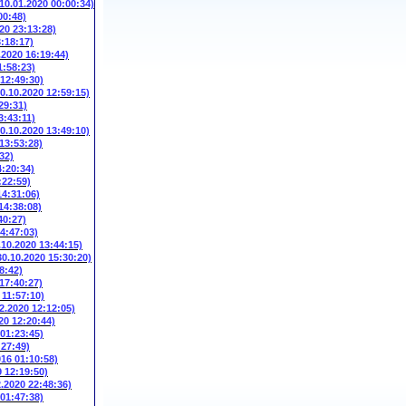
(10.01.2020 00:00:34)
00:48)
20 23:13:28)
3:18:17)
.2020 16:19:44)
1:58:23)
 12:49:30)
10.10.2020 12:59:15)
29:31)
3:43:11)
10.10.2020 13:49:10)
 13:53:28)
32)
4:20:34)
:22:59)
14:31:06)
14:38:08)
40:27)
14:47:03)
.10.2020 13:44:15)
30.10.2020 15:30:20)
8:42)
 17:40:27)
 11:57:10)
2.2020 12:12:05)
20 12:20:44)
 01:23:45)
:27:49)
016 01:10:58)
9 12:19:50)
2.2020 22:48:36)
 01:47:38)