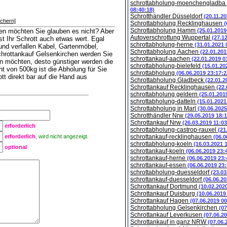
schrottabholung-moenchengladba
08:40:18)
Schrotthändler Düsseldorf
(20.11.2
ichern]
Schrottabholung Recklinghausen
(
Schrottabholung Hamm
gen möchten Sie glauben es nicht? Aber
(25.01.2019
Autoverschrottung Wuppertal
(27.1
st Ihr Schrott auch etwas wert. Egal
schrottabholung-herne
(31.01.2021 
 und verfallen Kabel, Gartenmöbel,
Schrottabholung Aachen
(22.01.201
 Schrottankauf Gelsenkirchen werden Sie
schrottankauf-aachen
(22.01.2019 0
en möchten, desto günstiger werden die
schrottabholung-bielefeld
(15.01.20
t von 500kg ist die Abholung für Sie
schrottabholung
(06.06.2019 23:17:2
tt direkt bar auf die Hand aus
Schrottabholung Gladbeck
(22.01.2
Schrottankauf Recklinghausen
(22.
schrottabholung geldern
(25.01.201
schrottabholung-datteln
(15.01.2021
Schrottabholung in Marl
(30.06.2025
Schrotthändler Nrw
(29.05.2019 18:1
Schrottankauf Nrw
(26.03.2019 11:03
erforderlich
schrottabholung-castrop-rauxel
(21
erforderlich
, wird nicht angezeigt.
schrottankauf-recklinghausen
(06.0
schrottabholung-koeln
(16.03.2021 
optional
schrottankauf-koeln
(06.06.2019 23:
schrottankauf-herne
(06.06.2019 23:
schrottankauf-essen
(06.06.2019 23:
schrottabholung-duesseldorf
(23.03
schrottankauf-duesseldorf
(06.06.20
Schrottankauf Dortmund
(10.02.202
Schrottankauf Duisburg
(10.06.2019
Schrottankauf Hagen
(07.06.2019 00
Schrottabholung Gelsenkirchen
(07
Schrottankauf Leverkusen
(07.06.2
Schrottankauf in ganz NRW
(07.06.