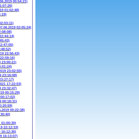
.06.2019 00:54:21)
1:07:26)
19 01:02:48)
5:19)
02:03:11)
07.06.2019 02:05:24)
2:08:08)
22:44:14)
45:43)
22:47:05)
:48:52)
019 22:56:43)
 22:59:16)
9 23:00:21)
3:01:24)
2019 23:02:55)
9 23:16:08)
23:27:17)
2021 17:22:03)
9 23:32:47)
019 00:15:29)
 00:17:02)
9 00:18:31)
0:20:59)
6.2019 00:22:38)
:30:40)
1 01:00:30)
19 22:12:33)
9 16:12:36)
9 16:13:07)