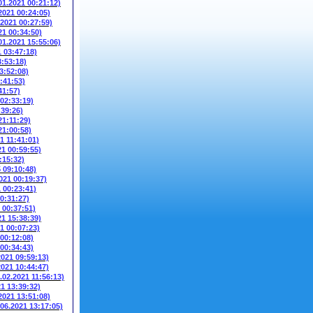
01.2021 00:21:12)
2021 00:24:05)
.2021 00:27:59)
21 00:34:50)
01.2021 15:55:06)
1 03:47:18)
3:53:18)
3:52:08)
:41:53)
41:57)
 02:33:19)
:39:26)
21:11:29)
21:00:58)
1 11:41:01)
21 00:59:55)
:15:32)
5 09:10:48)
021 00:19:37)
1 00:23:41)
00:31:27)
 00:37:51)
21 15:38:39)
1 00:07:23)
 00:12:08)
 00:34:43)
2021 09:59:13)
2021 10:44:47)
.02.2021 11:56:13)
21 13:39:32)
2021 13:51:08)
.06.2021 13:17:05)