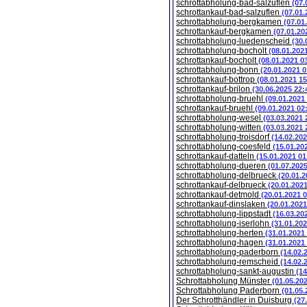
schrottabholung-bad-salzuflen
(07.
schrottankauf-bad-salzuflen
(07.01.
schrottabholung-bergkamen
(07.01
schrottankauf-bergkamen
(07.01.20
schrottabholung-luedenscheid
(30.
schrottabholung-bocholt
(08.01.202
schrottankauf-bocholt
(08.01.2021 0
schrottabholung-bonn
(20.01.2021 0
schrottankauf-bottrop
(08.01.2021 15
schrottankauf-brilon
(30.06.2025 22:
schrottabholung-bruehl
(09.01.2021
schrottankauf-bruehl
(09.01.2021 02
schrottabholung-wesel
(03.03.2021 
schrottabholung-witten
(03.03.2021 
schrottabholung-troisdorf
(14.02.202
schrottabholung-coesfeld
(15.01.20
schrottankauf-datteln
(15.01.2021 01
schrottabholung-dueren
(01.07.202
schrottabholung-delbrueck
(20.01.2
schrottankauf-delbrueck
(20.01.202
schrottankauf-detmold
(20.01.2021 
schrottankauf-dinslaken
(20.01.2021
schrottabholung-lippstadt
(16.03.20
schrottabholung-iserlohn
(31.01.202
schrottabholung-herten
(31.01.2021
schrottabholung-hagen
(31.01.2021
schrottabholung-paderborn
(14.02.
schrottabholung-remscheid
(14.02.
schrottabholung-sankt-augustin
(14
Schrottabholung Münster
(01.05.20
Schrottabholung Paderborn
(01.05.
Der Schrotthändler in Duisburg
(27