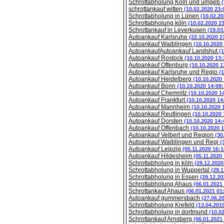
Schrottabholung Köln und umgeb
schrottankauf witten
(10.02.2020 23:
Schrottabholung in Lünen
(10.02.20
Schrottabholung köln
(10.02.2020 2
Schrottankauf in Leverkusen
(19.03
Autoankauf Karlsruhe
(22.10.2020 2
Autoankauf Waiblingen
(10.10.2020
AutoankaufAutoankauf Landshut
(
Autoankauf Rostock
(10.10.2020 13:
Autoankauf Offenburg
(10.10.2020 1
Autoankauf Karlsruhe und Regio
(
Autoankauf Heidelberg
(10.10.2020
Autoankauf Bonn
(10.10.2020 14:09:
Autoankauf Chemnitz
(10.10.2020 1
Autoankauf Frankfurt
(10.10.2020 14
Autoankauf Mannheim
(10.10.2020 
Autoankauf Reutlingen
(10.10.2020 
Autoankauf Dorsten
(10.10.2020 14:
Autoankauf Offenbach
(10.10.2020 
Autoankauf Velbert und Region
(30
Autoankauf Waiblingen und Regi
(
Autoankauf Leipzig
(05.11.2020 16:1
Autoankauf Hildesheim
(05.11.2020
Schrottabholung in köln
(29.12.2020
Schrottabholung in Wuppertal
(29.1
Schrottabholung in Essen
(29.12.20
Schrottabholung Ahaus
(06.01.2021
Schrottankauf Ahaus
(06.01.2021 01
Autoankauf gummersbach
(27.06.2
Schrottabholung Krefeld
(13.04.201
Schrottabholung in dortmund
(10.0
Schrottankauf Arnsberg
(06.01.2021