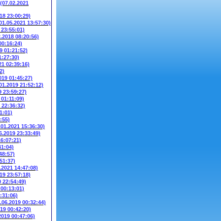
(07.02.2021
018 23:00:29)
01.05.2021 13:57:30)
 23:55:01)
2.2018 08:20:56)
00:16:24)
9 01:21:52)
1:27:30)
21 02:39:16)
2)
019 01:45:27)
01.2019 21:52:12)
9 23:59:27)
 01:11:09)
 22:36:32)
1:01)
:55)
.01.2021 15:36:30)
6.2019 23:33:49)
16:07:21)
41:04)
48:57)
51:37)
.2021 14:47:08)
19 23:57:18)
0 22:54:49)
 00:13:01)
:31:06)
.06.2019 00:32:44)
019 00:42:20)
2019 00:47:06)