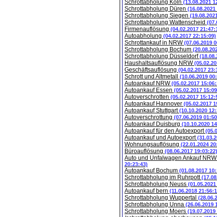
Schrottabholung Köln
(13.08.2021 1
Schrottabholung Düren
(16.08.2021
Schrottabholung Siegen
(19.08.202
Schrottabholung Wattenscheid
(07.
Firmenauflösung
(04.02.2017 21:47:
Autoabholung
(04.02.2017 22:15:09)
Schrottankauf in NRW
(07.06.2019 0
Schrottabholung Bochum
(20.08.20
Schrottabholung Düsseldorf
(18.08
Haushaltsauflösung NRW
(05.02.20
Geschäftsauflösung
(04.02.2017 23:
Schrott und Altmetall
(10.06.2019 00
Autoankauf NRW
(05.02.2017 15:06:
Autoankauf Essen
(05.02.2017 15:09
Autoverschrotten
(05.02.2017 15:12:
Autoankauf Hannover
(05.02.2017 1
Autoankauf Stuttgart
(10.10.2020 12:
Autoverschrottung
(07.06.2019 01:50
Autoankauf Duisburg
(10.10.2020 14
Autoankauf für den Autoexport
(05.
Autoankauf und Autoexport
(31.03.
Wohnungsauflösung
(22.01.2024 20
Büroauflösung
(08.06.2017 19:03:22
Auto und Unfalwagen Ankauf NR
20:23:43)
Autoankauf Bochum
(01.08.2017 10:
Schrottabholung im Ruhrpott
(17.08
Schrottabholung Neuss
(01.05.2021
Autoankauf bern
(11.06.2018 21:56:1
Schrottabholung Wuppertal
(28.06.
Schrottabholung Unna
(26.06.2019 
Schrottabholung Moers
(19.07.2019