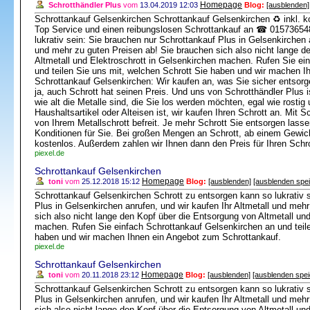
Homepage
Schrotthändler Plus
vom
13.04.2019 12:03
Blog:
[ausblenden]
Schrottankauf Gelsenkirchen Schrottankauf Gelsenkirchen ♻ inkl. ko
Top Service und einen reibungslosen Schrottankauf an ☎ 015736548
lukrativ sein: Sie brauchen nur Schrottankauf Plus in Gelsenkirchen a
und mehr zu guten Preisen ab! Sie brauchen sich also nicht lange d
Altmetall und Elektroschrott in Gelsenkirchen machen. Rufen Sie ei
und teilen Sie uns mit, welchen Schrott Sie haben und wir machen 
Schrottankauf Gelsenkirchen: Wir kaufen an, was Sie sicher entsor
ja, auch Schrott hat seinen Preis. Und uns von Schrotthändler Plus i
wie alt die Metalle sind, die Sie los werden möchten, egal wie rostig
Haushaltsartikel oder Alteisen ist, wir kaufen Ihren Schrott an. Mit
von Ihrem Metallschrott befreit. Je mehr Schrott Sie entsorgen lass
Konditionen für Sie. Bei großen Mengen an Schrott, ab einem Gewich
kostenlos. Außerdem zahlen wir Ihnen dann den Preis für Ihren Schro
piexel.de
Schrottankauf Gelsenkirchen
Homepage
toni
vom
25.12.2018 15:12
Blog:
[ausblenden]
[ausblenden spe
Schrottankauf Gelsenkirchen Schrott zu entsorgen kann so lukrativ 
Plus in Gelsenkirchen anrufen, und wir kaufen Ihr Altmetall und meh
sich also nicht lange den Kopf über die Entsorgung von Altmetall und
machen. Rufen Sie einfach Schrottankauf Gelsenkirchen an und teile
haben und wir machen Ihnen ein Angebot zum Schrottankauf.
piexel.de
Schrottankauf Gelsenkirchen
Homepage
toni
vom
20.11.2018 23:12
Blog:
[ausblenden]
[ausblenden spei
Schrottankauf Gelsenkirchen Schrott zu entsorgen kann so lukrativ 
Plus in Gelsenkirchen anrufen, und wir kaufen Ihr Altmetall und meh
sich also nicht lange den Kopf über die Entsorgung von Altmetall und