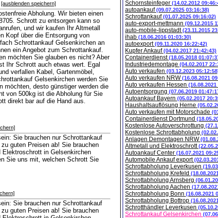
Schornsteinfeger
(14.02.2012 09:46:
[ausblenden speichern]
autoankauf
(09.07.2025 03:16:38)
stenfreie Abholung. Wir bieten einen
Schrottankauf
(01.07.2025 09:16:02)
705. Schrott zu entsorgen kann so
auto-export-mettmann
(09.12.2015 1
nrufen, und wir kaufen Ihr Altmetall
auto-mobile-lippstadt
(23.11.2015 23
en Kopf über die Entsorgung von
ihab
(18.06.2016 01:03:30)
nfach Schrottankauf Gelsenkirchen an
autoexport
(09.11.2020 16:22:42)
Ihnen ein Angebot zum Schrottankauf.
Kupfer Ankauf
(04.02.2017 21:42:43)
gen möchten Sie glauben es nicht? Aber
Containerdienst
(18.05.2018 01:07:3
st Ihr Schrott auch etwas wert. Egal
Industriedemontage
(04.02.2017 22:
Auto verkaufen
 und verfallen Kabel, Gartenmöbel,
(03.12.2023 05:12:58
Auto verkaufen NRW
(16.08.2021 09
 Schrottankauf Gelsenkirchen werden Sie
Auto verkaufen Hessen
(16.08.2021
en möchten, desto günstiger werden die
Autoentsorgung
(07.06.2019 01:47:1
t von 500kg ist die Abholung für Sie
Autoankauf Bayern
(05.02.2017 20:3
tt direkt bar auf die Hand aus.
Haushaltsauflösung Herne
(05.02.2
Auto verkaufen mit Motorschade
(0
Containerdienst Dortmund
(18.05.2
Kostenlose Autoverschrottung
(27.1
ichern]
Kostenlose Schrottabholung
(02.02
sein: Sie brauchen nur Schrottankauf
Anlagen Demontagen NRW
(01.08
r zu guten Preisen ab! Sie brauchen
Altmetall und Elektroschrott
(22.05.
 Elektroschrott in Gelsenkirchen
Autoankauf Center
(16.07.2021 09:2
n Sie uns mit, welchen Schrott Sie
Automobile Ankauf export
(02.03.20
Schrottabholung Leverkusen
(19.0
Schrottabholung Krefeld
(18.08.202
Schrottabholung Arnsberg
(06.01.2
Schrottabholung Aachen
(17.08.202
chern]
Schrottabholung Bonn
(16.08.2021 
Schrottabholung Bottrop
(16.08.202
sein: Sie brauchen nur Schrottankauf
Schrotthändler Leverkusen
(05.10.
r zu guten Preisen ab! Sie brauchen
Schrottankauf Gelsenkirchen
(07.0
 Elektroschrott in Gelsenkirchen