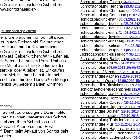
Schrottabholung Essen
(13.08.2021
n Sie uns mit, welchen Schrott Sie
Schrottabholung Iserlohn
(13.08.20
ww.schrotthaendler-
Schrottabholung Oberhausen
(20.0
Schrottabholung Dortmund
(19.07.
schrottabholung-marl
(30.01.2021 1
schrottabholung-bochum
(23.03.202
schrottabholung-neuss
(07.02.2021 
[ausblenden speichern]
schrottabholung-unna
(14.02.2021 1
schrottabholung-leverkusen
sein: Sie brauchen nur Schrottankauf
(23.03
schrottabholung-arnsberg
(19.01.20
r zu guten Preisen ab! Sie brauchen
schrottabholung-solingen
(14.02.20
 Elektroschrott in Gelsenkirchen
schrottabholung-wupperta
(05.10.2
n Sie uns mit, welchen Schrott Sie
/schrottabholung-düsseldorf
(05.10
tankauf Gelsenkirchen: Wir kaufen an,
Schrottabholung Ratingen
(01.05.2
ch Schrott hat seinen Preis. Und uns
Schrottabholung NRW
(04.02.2019 
 die Metalle sind, die Sie los werden
Schrottabholun
(05.09.2018 20:00:53
rtikel oder Alteisen ist, wir kaufen
Schrottankauf Menden
(12.09.2018 
rem Metallschrott befreit. Je mehr
Schrotthändler Aachen
(12.09.2018 
onditionen für Sie. Bei großen Mengen
Schrottankauf Wesel
(12.09.2019 15
stenlos. Außerdem zahlen wir Ihnen
Schrotthändler Dinslaken
(12.09.20
schrotthaendler-luedenscheid
(12.
schrottabholung-aachen
(23.03.202
Schrottabholung Herten
(16.08.2021
Schrottabholung Castrop
(29.10.201
eichern]
Schrottabholung Hagen
(12.09.2019
Schrotthändler Dorsten
(29.10.2018
n Schrott zu entsorgen? Dann melden
Schrottankauf Troisdorf
(29.10.2018
mmen zu Ihnen, bewerten den Schrott
Schrottabholung Troisdorf
(15.11.20
pliziert Ihren Schrott los und
Schrotthändler Plus
(10.11.2018 20:
ustand: Alter, Zustand, Rost,
Schrottabholung Hagen Umkeis
(1
auf. Denn beim Ankauf von Schrott geht
Schrottabholung in Lüdenscheid
(2
 werden.
Schrottabholung Lüdenscheid
(05.