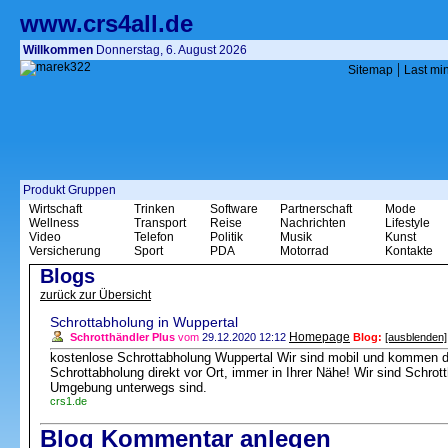
www.crs4all.de
Willkommen
Donnerstag, 6. August 2026
|
Sitemap
Last mi
Produkt Gruppen
Wirtschaft
Trinken
Software
Partnerschaft
Mode
Wellness
Transport
Reise
Nachrichten
Lifestyle
Video
Telefon
Politik
Musik
Kunst
Versicherung
Sport
PDA
Motorrad
Kontakte
Blogs
zurück zur Übersicht
Schrottabholung in Wuppertal
Homepage
Schrotthändler Plus
vom
29.12.2020 12:12
Blog:
[ausblenden]
kostenlose Schrottabholung Wuppertal Wir sind mobil und kommen d
Schrottabholung direkt vor Ort, immer in Ihrer Nähe! Wir sind Schrot
Umgebung unterwegs sind.
crs1.de
Blog Kommentar anlegen