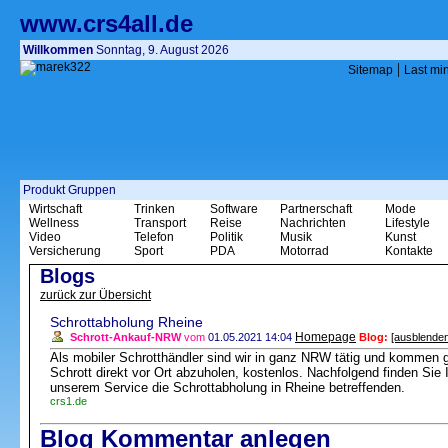
www.crs4all.de
Willkommen
Sonntag, 9. August 2026
|
Sitemap
Last mi
Produkt Gruppen
Wirtschaft
Trinken
Software
Partnerschaft
Mode
Wellness
Transport
Reise
Nachrichten
Lifestyle
Video
Telefon
Politik
Musik
Kunst
Versicherung
Sport
PDA
Motorrad
Kontakte
Blogs
zurück zur Übersicht
Schrottabholung Rheine
Homepage
Schrott-Ankauf-NRW
vom
01.05.2021 14:04
Blog:
[ausblenden
Als mobiler Schrotthändler sind wir in ganz NRW tätig und kommen 
Schrott direkt vor Ort abzuholen, kostenlos. Nachfolgend finden Si
unserem Service die Schrottabholung in Rheine betreffenden.
crs1.de
Blog Kommentar anlegen